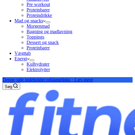
Pre workout
Proteinbarer
Proteindrikke
Mad og snacks
Morgenmad
Bagning og madlavning
Toppings
Dessert og snack
Proteinbarer
Vægttab
Energi
Kulhydrater
Elektrolytter
Denne side indeholder reklamelinks · Læs mere
Søg