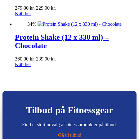
Den
Den
279,00
kr.
229,00
kr.
oprindelige
aktuelle
Køb her
pris
pris
34%
var:
er:
279,00 kr..
229,00 kr..
Protein Shake (12 x 330 ml) –
Chocolate
Den
Den
360,00
kr.
239,00
kr.
oprindelige
aktuelle
Køb her
pris
pris
var:
er:
360,00 kr..
239,00 kr..
Tilbud på Fitnessgear
Find et stort udvalg af fitnessprodukter på tilbud.
Gå til tilbud