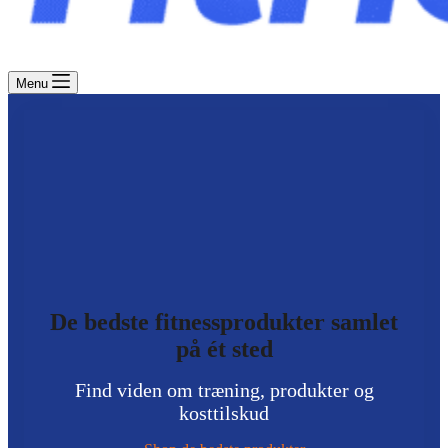
Menu
De bedste fitnessprodukter samlet
på ét sted
Find viden om træning, produkter og
kosttilskud