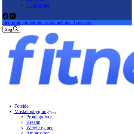
Elektrolytter
Denne side indeholder reklamelinks · Læs mere
Søg
Forside
Muskelopbygning
Proteinpulver
Kreatin
Weight gainer
Aminosyrer