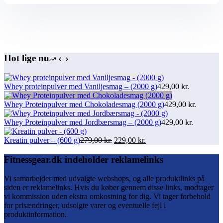
Hot lige nu
Whey proteinpulver med Vaniljesmag – (2000 g)
429,00
kr.
Whey Proteinpulver med Chokoladesmag (2000 g)
429,00
kr.
Whey Proteinpulver med Jordbærsmag – (2000 g)
429,00
kr.
Den
Den
Kreatin pulver – (600 g)
279,00
kr.
229,00
kr.
oprindelige
aktuelle
pris
pris
Fitnessgear.dk indeholder reklamelinks
var:
er:
279,00 kr..
229,00 kr..
Vi samarbejder med udvalgte webshops, og alle produktlinks på
siden er reklamelinks. Hvis du køber gennem disse links, modtager
vi kommission uden ekstra omkostning for dig. Vi tager forbehold
for prisændringer, udsolgte varer og eventuelle fejl i
produktinformation.