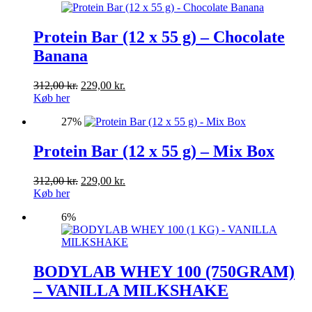
Protein Bar (12 x 55 g) – Chocolate
Banana
Den
Den
312,00
kr.
229,00
kr.
oprindelige
aktuelle
Køb her
pris
pris
27%
var:
er:
312,00 kr..
229,00 kr..
Protein Bar (12 x 55 g) – Mix Box
Den
Den
312,00
kr.
229,00
kr.
oprindelige
aktuelle
Køb her
pris
pris
6%
var:
er:
312,00 kr..
229,00 kr..
BODYLAB WHEY 100 (750GRAM)
– VANILLA MILKSHAKE