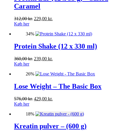
Caramel
Den
Den
312,00
kr.
229,00
kr.
oprindelige
aktuelle
Køb her
pris
pris
34%
var:
er:
312,00 kr..
229,00 kr..
Protein Shake (12 x 330 ml)
Den
Den
360,00
kr.
239,00
kr.
oprindelige
aktuelle
Køb her
pris
pris
26%
var:
er:
360,00 kr..
239,00 kr..
Lose Weight – The Basic Box
Den
Den
576,00
kr.
429,00
kr.
oprindelige
aktuelle
Køb her
pris
pris
18%
var:
er:
576,00 kr..
429,00 kr..
Kreatin pulver – (600 g)