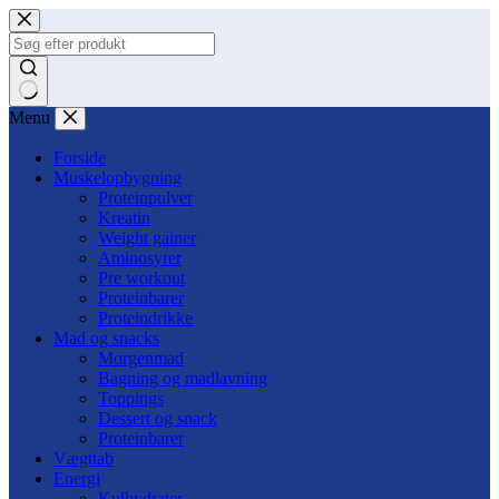
Fortsæt
til
indhold
Ingen
Menu
resultater
Forside
Muskelopbygning
Proteinpulver
Kreatin
Weight gainer
Aminosyrer
Pre workout
Proteinbarer
Proteindrikke
Mad og snacks
Morgenmad
Bagning og madlavning
Toppings
Dessert og snack
Proteinbarer
Vægttab
Energi
Kulhydrater