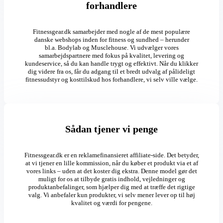
forhandlere
Fitnessgear.dk samarbejder med nogle af de mest populære
danske webshops inden for fitness og sundhed – herunder
bl.a. Bodylab og Musclehouse. Vi udvælger vores
samarbejdspartnere med fokus på kvalitet, levering og
kundeservice, så du kan handle trygt og effektivt. Når du klikker
dig videre fra os, får du adgang til et bredt udvalg af pålideligt
fitnessudstyr og kosttilskud hos forhandlere, vi selv ville vælge.
Sådan tjener vi penge
Fitnessgear.dk er en reklamefinansieret affiliate-side. Det betyder,
at vi tjener en lille kommission, når du køber et produkt via et af
vores links – uden at det koster dig ekstra. Denne model gør det
muligt for os at tilbyde gratis indhold, vejledninger og
produktanbefalinger, som hjælper dig med at træffe det rigtige
valg. Vi anbefaler kun produkter, vi selv mener lever op til høj
kvalitet og værdi for pengene.